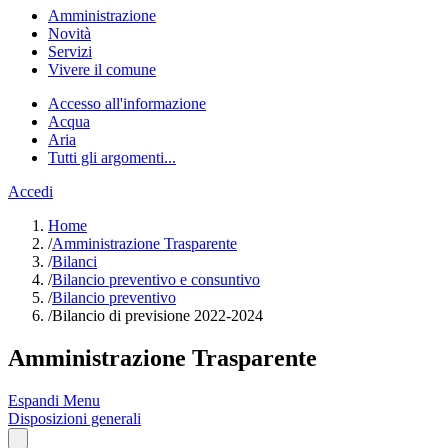
Amministrazione
Novità
Servizi
Vivere il comune
Accesso all'informazione
Acqua
Aria
Tutti gli argomenti...
Accedi
Home
/
Amministrazione Trasparente
/
Bilanci
/
Bilancio preventivo e consuntivo
/
Bilancio preventivo
/
Bilancio di previsione 2022-2024
Amministrazione Trasparente
Espandi Menu
Disposizioni generali