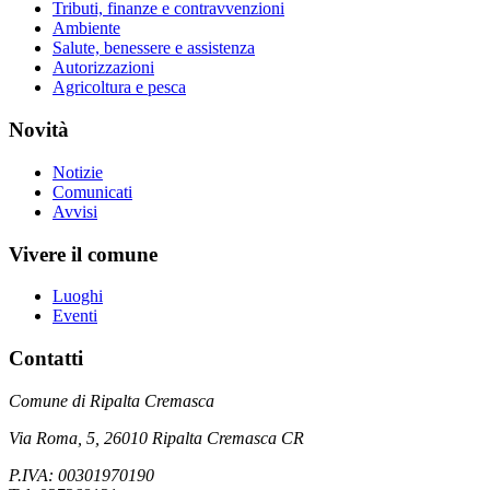
Tributi, finanze e contravvenzioni
Ambiente
Salute, benessere e assistenza
Autorizzazioni
Agricoltura e pesca
Novità
Notizie
Comunicati
Avvisi
Vivere il comune
Luoghi
Eventi
Contatti
Comune di Ripalta Cremasca
Via Roma, 5, 26010 Ripalta Cremasca CR
P.IVA: 00301970190