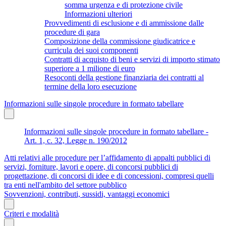
somma urgenza e di protezione civile
Informazioni ulteriori
Provvedimenti di esclusione e di ammissione dalle
procedure di gara
Composizione della commissione giudicatrice e
curricula dei suoi componenti
Contratti di acquisto di beni e servizi di importo stimato
superiore a 1 milione di euro
Resoconti della gestione finanziaria dei contratti al
termine della loro esecuzione
Informazioni sulle singole procedure in formato tabellare
Informazioni sulle singole procedure in formato tabellare -
Art. 1, c. 32, Legge n. 190/2012
Atti relativi alle procedure per l’affidamento di appalti pubblici di
servizi, forniture, lavori e opere, di concorsi pubblici di
progettazione, di concorsi di idee e di concessioni, compresi quelli
tra enti nell'ambito del settore pubblico
Sovvenzioni, contributi, sussidi, vantaggi economici
Criteri e modalità