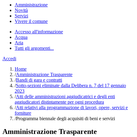
Amministrazione
Novità
Servizi
Vivere il comune
Accesso all'informazione
Acqua
Aria
Tutti gli argomenti...
Accedi
Home
/
Amministrazione Trasparente
/
Bandi di gara e contratti
/
Sotto-sezioni eliminate dalla Delibera n. 7 del 17 gennaio
2023
/
Atti delle amministrazioni aggiudicatrici e degli enti
aggiudicatori distintamente per ogni procedura
/
Atti relativi alla programmazione di lavori, opere, servizi e
forniture
/
Programma biennale degli acquisiti di beni e servizi
Amministrazione Trasparente