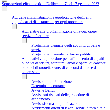
Sotto-sezioni eliminate dalla Delibera n. 7 del 17 gennaio 2023
Atti delle amministrazioni aggiudicatrici e degli enti
aggiudicatori distintamente per ogni procedura
Atti relativi alla programmazione di lavori, opere,
servizi e forniture
Programma biennale degli acquisiti di beni e
servizi
Programma triennale dei lavori pubblici
Atti relativi alle procedure per l'affidamento di appalti
pubblici di servizi, forniture, lavori e opere, di concorsi
pubblici di progettazione, di concorsi di idee e di
concessioni
Avvisi di preinformazione
Determina a contrarre
Avvisi e Bandi
Avviso sui risultati delle procedure di
affidamento
Avvisi sistema di qualificazione
Affidamenti diretti di lavori, servizi e forniture di