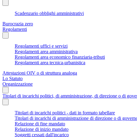
Scadenzario obblighi amministrativi
Burocrazia zero
Regolamenti
Regolamenti uffici e servizi
Regolamenti area amministrativa
Regolamenti area economico finanziaria-tributi
Regolamenti area tecnica-urbanistica
Attestazioni OIV o di struttura analoga
Lo Statuto
Organizzazione
Titolari di incarichi politici, di amministrazione, di direzione o di gov
Titolari di incarichi politici - dati in formato tabellare
Titolari di incarichi di amministrazione di direzione o di govern
Relazione di fine mandato
Relazione di inizio mandato
Soggetti cessati dall'incarico