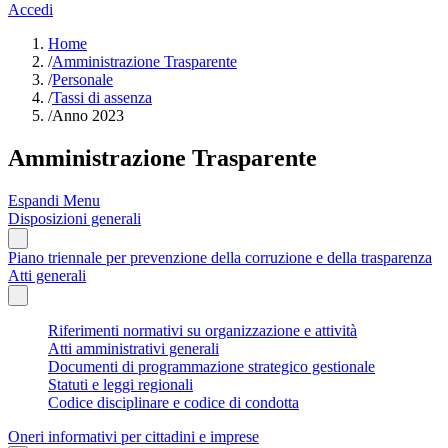
Accedi
Home
/
Amministrazione Trasparente
/
Personale
/
Tassi di assenza
/
Anno 2023
Amministrazione Trasparente
Espandi Menu
Disposizioni generali
Piano triennale per prevenzione della corruzione e della trasparenza
Atti generali
Riferimenti normativi su organizzazione e attività
Atti amministrativi generali
Documenti di programmazione strategico gestionale
Statuti e leggi regionali
Codice disciplinare e codice di condotta
Oneri informativi per cittadini e imprese