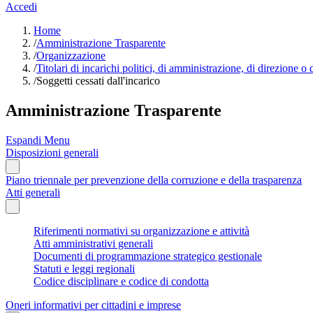
Accedi
Home
/
Amministrazione Trasparente
/
Organizzazione
/
Titolari di incarichi politici, di amministrazione, di direzione o
/
Soggetti cessati dall'incarico
Amministrazione Trasparente
Espandi Menu
Disposizioni generali
Piano triennale per prevenzione della corruzione e della trasparenza
Atti generali
Riferimenti normativi su organizzazione e attività
Atti amministrativi generali
Documenti di programmazione strategico gestionale
Statuti e leggi regionali
Codice disciplinare e codice di condotta
Oneri informativi per cittadini e imprese