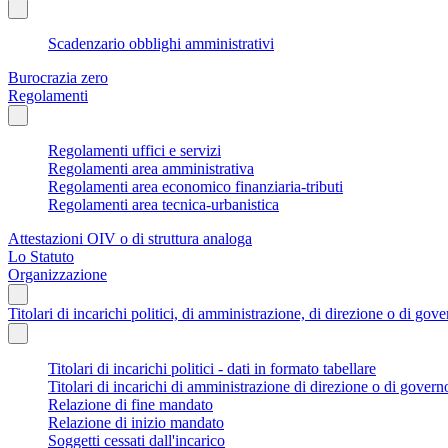
Scadenzario obblighi amministrativi
Burocrazia zero
Regolamenti
Regolamenti uffici e servizi
Regolamenti area amministrativa
Regolamenti area economico finanziaria-tributi
Regolamenti area tecnica-urbanistica
Attestazioni OIV o di struttura analoga
Lo Statuto
Organizzazione
Titolari di incarichi politici, di amministrazione, di direzione o di gov
Titolari di incarichi politici - dati in formato tabellare
Titolari di incarichi di amministrazione di direzione o di govern
Relazione di fine mandato
Relazione di inizio mandato
Soggetti cessati dall'incarico