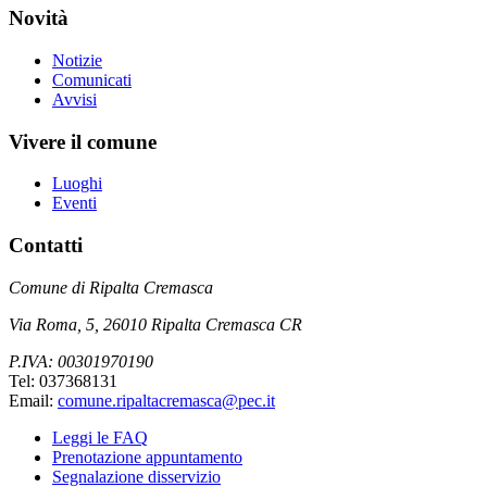
Novità
Notizie
Comunicati
Avvisi
Vivere il comune
Luoghi
Eventi
Contatti
Comune di Ripalta Cremasca
Via Roma, 5, 26010 Ripalta Cremasca CR
P.IVA: 00301970190
Tel: 037368131
Email:
comune.ripaltacremasca@pec.it
Leggi le FAQ
Prenotazione appuntamento
Segnalazione disservizio