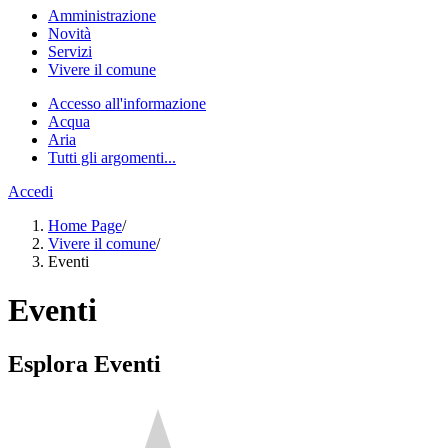
Amministrazione
Novità
Servizi
Vivere il comune
Accesso all'informazione
Acqua
Aria
Tutti gli argomenti...
Accedi
Home Page
/
Vivere il comune
/
Eventi
Eventi
Esplora Eventi