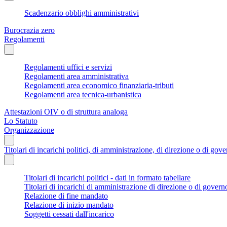
Scadenzario obblighi amministrativi
Burocrazia zero
Regolamenti
Regolamenti uffici e servizi
Regolamenti area amministrativa
Regolamenti area economico finanziaria-tributi
Regolamenti area tecnica-urbanistica
Attestazioni OIV o di struttura analoga
Lo Statuto
Organizzazione
Titolari di incarichi politici, di amministrazione, di direzione o di gov
Titolari di incarichi politici - dati in formato tabellare
Titolari di incarichi di amministrazione di direzione o di govern
Relazione di fine mandato
Relazione di inizio mandato
Soggetti cessati dall'incarico