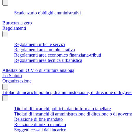
Scadenzario obblighi amministrativi
Burocrazia zero
Regolamenti
Regolamenti uffici e servizi
Regolamenti area amministrativa
Regolamenti area economico finanziaria-tributi
Regolamenti area tecnica-urbanistica
Attestazioni OIV o di struttura analoga
Lo Statuto
Organizzazione
Titolari di incarichi politici, di amministrazione, di direzione o di gov
Titolari di incarichi politici - dati in formato tabellare
Titolari di incarichi di amministrazione di direzione o di govern
Relazione di fine mandato
Relazione di inizio mandato
Soggetti cessati dall'incarico