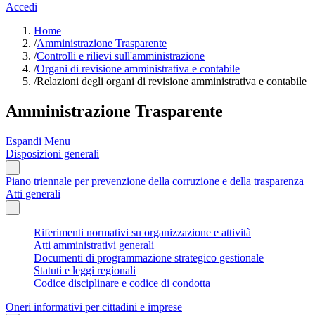
Accedi
Home
/
Amministrazione Trasparente
/
Controlli e rilievi sull'amministrazione
/
Organi di revisione amministrativa e contabile
/
Relazioni degli organi di revisione amministrativa e contabile
Amministrazione Trasparente
Espandi Menu
Disposizioni generali
Piano triennale per prevenzione della corruzione e della trasparenza
Atti generali
Riferimenti normativi su organizzazione e attività
Atti amministrativi generali
Documenti di programmazione strategico gestionale
Statuti e leggi regionali
Codice disciplinare e codice di condotta
Oneri informativi per cittadini e imprese