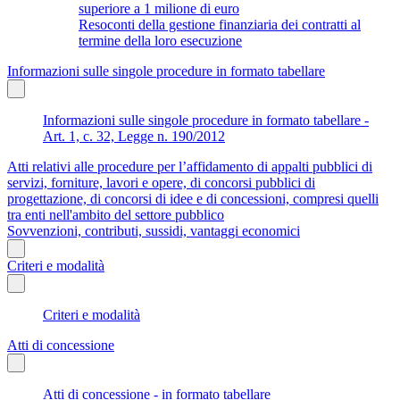
superiore a 1 milione di euro
Resoconti della gestione finanziaria dei contratti al
termine della loro esecuzione
Informazioni sulle singole procedure in formato tabellare
Informazioni sulle singole procedure in formato tabellare -
Art. 1, c. 32, Legge n. 190/2012
Atti relativi alle procedure per l’affidamento di appalti pubblici di
servizi, forniture, lavori e opere, di concorsi pubblici di
progettazione, di concorsi di idee e di concessioni, compresi quelli
tra enti nell'ambito del settore pubblico
Sovvenzioni, contributi, sussidi, vantaggi economici
Criteri e modalità
Criteri e modalità
Atti di concessione
Atti di concessione - in formato tabellare