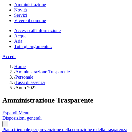
Amministrazione
Novità
Servizi
Vivere il comune
Accesso all'informazione
Acqua
Aria
Tutti gli argomenti...
Accedi
Home
/
Amministrazione Trasparente
/
Personale
/
Tassi di assenza
/
Anno 2022
Amministrazione Trasparente
Espandi Menu
Disposizioni generali
Piano triennale per prevenzione della corruzione e della trasparenza