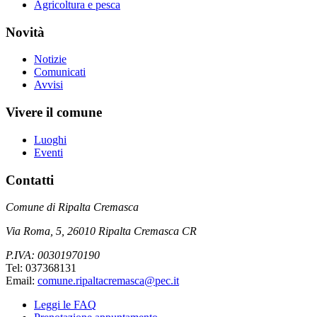
Agricoltura e pesca
Novità
Notizie
Comunicati
Avvisi
Vivere il comune
Luoghi
Eventi
Contatti
Comune di Ripalta Cremasca
Via Roma, 5, 26010 Ripalta Cremasca CR
P.IVA: 00301970190
Tel: 037368131
Email:
comune.ripaltacremasca@pec.it
Leggi le FAQ