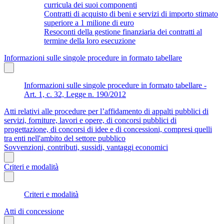
curricula dei suoi componenti
Contratti di acquisto di beni e servizi di importo stimato
superiore a 1 milione di euro
Resoconti della gestione finanziaria dei contratti al
termine della loro esecuzione
Informazioni sulle singole procedure in formato tabellare
Informazioni sulle singole procedure in formato tabellare -
Art. 1, c. 32, Legge n. 190/2012
Atti relativi alle procedure per l’affidamento di appalti pubblici di
servizi, forniture, lavori e opere, di concorsi pubblici di
progettazione, di concorsi di idee e di concessioni, compresi quelli
tra enti nell'ambito del settore pubblico
Sovvenzioni, contributi, sussidi, vantaggi economici
Criteri e modalità
Criteri e modalità
Atti di concessione