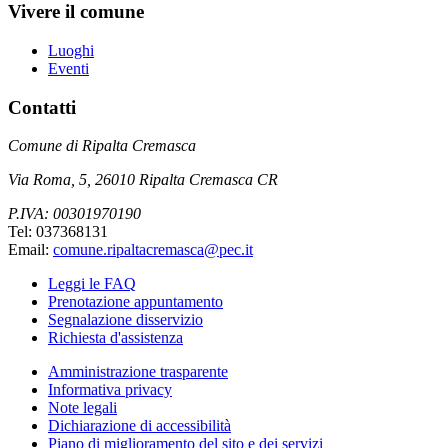
Vivere il comune
Luoghi
Eventi
Contatti
Comune di Ripalta Cremasca
Via Roma, 5, 26010 Ripalta Cremasca CR
P.IVA: 00301970190
Tel: 037368131
Email:
comune.ripaltacremasca@pec.it
Leggi le FAQ
Prenotazione appuntamento
Segnalazione disservizio
Richiesta d'assistenza
Amministrazione trasparente
Informativa privacy
Note legali
Dichiarazione di accessibilità
Piano di miglioramento del sito e dei servizi