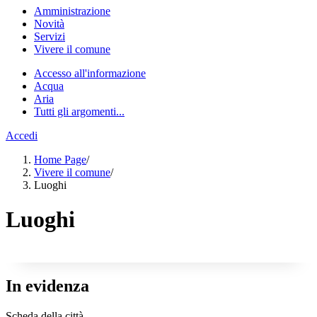
Amministrazione
Novità
Servizi
Vivere il comune
Accesso all'informazione
Acqua
Aria
Tutti gli argomenti...
Accedi
Home Page
/
Vivere il comune
/
Luoghi
Luoghi
In evidenza
Scheda della città