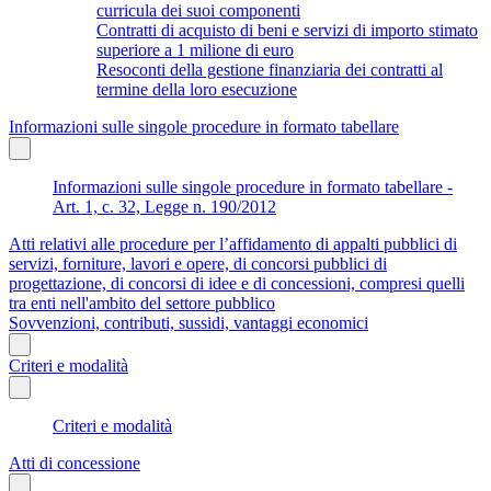
curricula dei suoi componenti
Contratti di acquisto di beni e servizi di importo stimato
superiore a 1 milione di euro
Resoconti della gestione finanziaria dei contratti al
termine della loro esecuzione
Informazioni sulle singole procedure in formato tabellare
Informazioni sulle singole procedure in formato tabellare -
Art. 1, c. 32, Legge n. 190/2012
Atti relativi alle procedure per l’affidamento di appalti pubblici di
servizi, forniture, lavori e opere, di concorsi pubblici di
progettazione, di concorsi di idee e di concessioni, compresi quelli
tra enti nell'ambito del settore pubblico
Sovvenzioni, contributi, sussidi, vantaggi economici
Criteri e modalità
Criteri e modalità
Atti di concessione