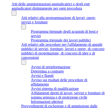
Atti delle amministrazioni aggiudicatrici e degli enti
aggiudicatori distintamente per ogni procedura
Atti relativi alla programmazione di lavori, opere,
servizi e forniture
Programma biennale degli acquisiti di beni e
servizi
Programma triennale dei lavori pubblici
Atti relativi alle procedure per l'affidamento di appalti
pubblici di servizi, forniture, lavori e opere, di concorsi
pubblici di progettazione, di concorsi di idee e di
concessioni
Avvisi di preinformazione
Determina a contrarre
Avvisi e Bandi
Avviso sui risultati delle procedure di
affidamento
Avvisi sistema di qualificazione
Affidamenti diretti di lavori, servizi e forniture di
somma urgenza e di protezione civile
Informazioni ulteriori
Provvedimenti di esclusione e di ammissione dalle