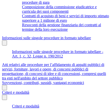
procedure di gara
Composizione della commissione giudicatrice e
curricula dei suoi componenti
Contratti di acquisto di beni e servizi di importo stimato
superiore a 1 milione di euro
Resoconti della gestione finanziaria dei contratti al
termine della loro esecuzione
Informazioni sulle singole procedure in formato tabellare
Informazioni sulle singole procedure in formato tabellare -
Art. 1, c. 32, Legge n. 190/2012
Atti relativi alle procedure per l’affidamento di appalti pubblici di
servizi, forniture, lavori e opere, di concorsi pubblici di
progettazione, di concorsi di idee e di concessioni, compresi quelli
tra enti nell'ambito del settore pubblico
Sovvenzioni, contributi, sussidi, vantaggi economici
Criteri e modalità
Criteri e modalità