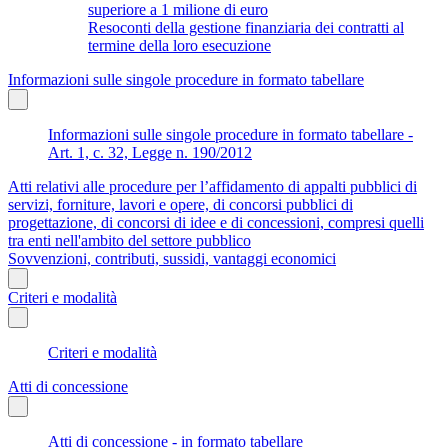
superiore a 1 milione di euro
Resoconti della gestione finanziaria dei contratti al
termine della loro esecuzione
Informazioni sulle singole procedure in formato tabellare
Informazioni sulle singole procedure in formato tabellare -
Art. 1, c. 32, Legge n. 190/2012
Atti relativi alle procedure per l’affidamento di appalti pubblici di
servizi, forniture, lavori e opere, di concorsi pubblici di
progettazione, di concorsi di idee e di concessioni, compresi quelli
tra enti nell'ambito del settore pubblico
Sovvenzioni, contributi, sussidi, vantaggi economici
Criteri e modalità
Criteri e modalità
Atti di concessione
Atti di concessione - in formato tabellare