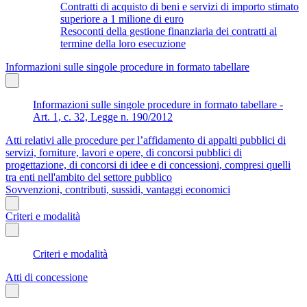
Contratti di acquisto di beni e servizi di importo stimato
superiore a 1 milione di euro
Resoconti della gestione finanziaria dei contratti al
termine della loro esecuzione
Informazioni sulle singole procedure in formato tabellare
Informazioni sulle singole procedure in formato tabellare -
Art. 1, c. 32, Legge n. 190/2012
Atti relativi alle procedure per l’affidamento di appalti pubblici di
servizi, forniture, lavori e opere, di concorsi pubblici di
progettazione, di concorsi di idee e di concessioni, compresi quelli
tra enti nell'ambito del settore pubblico
Sovvenzioni, contributi, sussidi, vantaggi economici
Criteri e modalità
Criteri e modalità
Atti di concessione