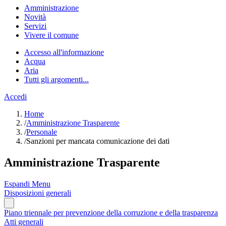
Amministrazione
Novità
Servizi
Vivere il comune
Accesso all'informazione
Acqua
Aria
Tutti gli argomenti...
Accedi
Home
/
Amministrazione Trasparente
/
Personale
/
Sanzioni per mancata comunicazione dei dati
Amministrazione Trasparente
Espandi Menu
Disposizioni generali
Piano triennale per prevenzione della corruzione e della trasparenza
Atti generali