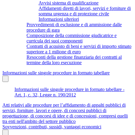
Avvisi sistema di qualificazione
Affidamenti diretti di lavori, servizi e forniture di
somma urgenza e di protezione civile
Informazioni ulteriori
Provvedimenti di esclusione e di ammissione dalle
procedure di gara
Composizione della commissione giudicatrice e
curricula dei suoi componenti
Contratti di acquisto di beni e servizi di importo stimato
superiore a 1 milione di euro
Resoconti della gestione finanziaria dei contratti al
termine della loro esecuzione
Informazioni sulle singole procedure in formato tabellare
Informazioni sulle singole procedure in formato tabellare -
Art. 1, c. 32, Legge n. 190/2012
Atti relativi alle procedure per l’affidamento di appalti pubblici di
servizi, forniture, lavori e opere, di concorsi pubblici di
progettazione, di concorsi di idee e di concessioni, compresi quelli
tra enti nell'ambito del settore pubblico
Sovvenzioni, contributi, sussidi, vantaggi economici