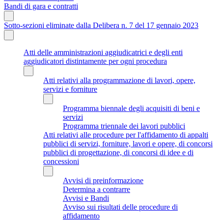
Bandi di gara e contratti
Sotto-sezioni eliminate dalla Delibera n. 7 del 17 gennaio 2023
Atti delle amministrazioni aggiudicatrici e degli enti
aggiudicatori distintamente per ogni procedura
Atti relativi alla programmazione di lavori, opere,
servizi e forniture
Programma biennale degli acquisiti di beni e
servizi
Programma triennale dei lavori pubblici
Atti relativi alle procedure per l'affidamento di appalti
pubblici di servizi, forniture, lavori e opere, di concorsi
pubblici di progettazione, di concorsi di idee e di
concessioni
Avvisi di preinformazione
Determina a contrarre
Avvisi e Bandi
Avviso sui risultati delle procedure di
affidamento