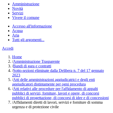
Amministrazione
Novità
Servizi
Vivere il comune
Accesso all'informazione
Acqua
Aria
Tutti gli argomenti...
Accedi
Home
/
Amministrazione Trasparente
/
Bandi di gara e contratti
/
Sotto-sezioni eliminate dalla Delibera n. 7 del 17 gennaio
2023
/
Atti delle amministrazioni aggiudicatrici e degli enti
aggiudicatori distintamente per ogni procedura
/
Atti relativi alle procedure per l'affidamento di appalti
pubblici di servizi, forniture, lavori e opere, di concorsi
pubblici di progettazione, di concorsi di idee e di concessioni
/
Affidamenti diretti di lavori, servizi e forniture di somma
urgenza e di protezione civile