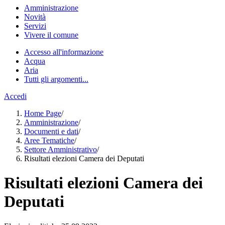
Amministrazione
Novità
Servizi
Vivere il comune
Accesso all'informazione
Acqua
Aria
Tutti gli argomenti...
Accedi
Home Page
/
Amministrazione
/
Documenti e dati
/
Aree Tematiche
/
Settore Amministrativo
/
Risultati elezioni Camera dei Deputati
Risultati elezioni Camera dei
Deputati