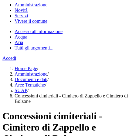
Amministrazione
Novità
Servizi
Vivere il comune
Accesso all'informazione
Acqua
Aria
Tutti gli argomenti...
Accedi
Home Page
/
Amministrazione
/
Documenti e dati
/
Aree Tematiche
/
SUAP
/
Concessioni cimiteriali - Cimitero di Zappello e Cimitero di
Bolzone
Concessioni cimiteriali -
Cimitero di Zappello e