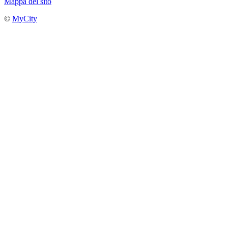
Mappa del sito
©
MyCity