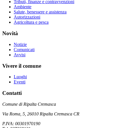
Tributi, finanze e contravvenzioni
Ambiente
Salute, benessere e assistenza
Autorizzazioni
Agricoltura e pesca
Novità
Notizie
Comunicati
Avvisi
Vivere il comune
Luoghi
Eventi
Contatti
Comune di Ripalta Cremasca
Via Roma, 5, 26010 Ripalta Cremasca CR
P.IVA: 00301970190