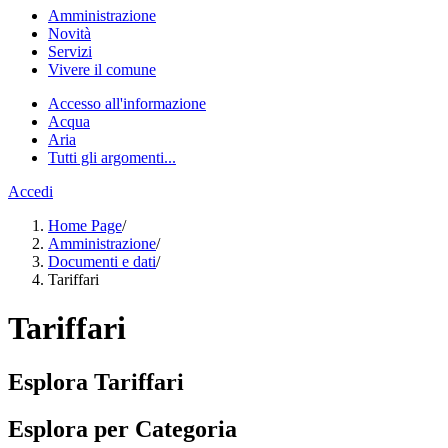
Amministrazione
Novità
Servizi
Vivere il comune
Accesso all'informazione
Acqua
Aria
Tutti gli argomenti...
Accedi
Home Page
/
Amministrazione
/
Documenti e dati
/
Tariffari
Tariffari
Esplora Tariffari
Esplora per Categoria