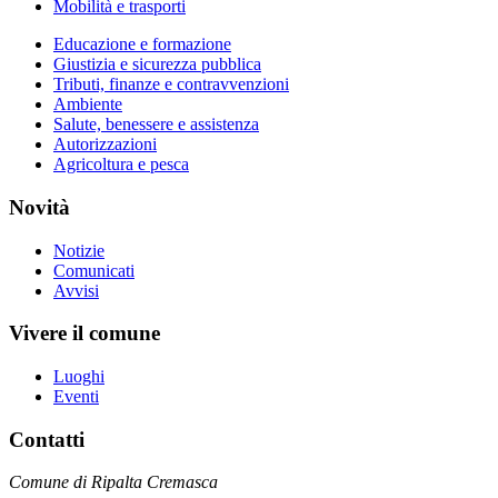
Mobilità e trasporti
Educazione e formazione
Giustizia e sicurezza pubblica
Tributi, finanze e contravvenzioni
Ambiente
Salute, benessere e assistenza
Autorizzazioni
Agricoltura e pesca
Novità
Notizie
Comunicati
Avvisi
Vivere il comune
Luoghi
Eventi
Contatti
Comune di Ripalta Cremasca