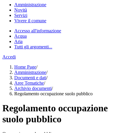
Amministrazione
Novità
Servizi
Vivere il comune
Accesso all'informazione
Acqua
Aria
Tutti gli argomenti...
Accedi
Home Page
/
Amministrazione
/
Documenti e dati
/
Aree Tematiche
/
Archivio documenti
/
Regolamento occupazione suolo pubblico
Regolamento occupazione
suolo pubblico