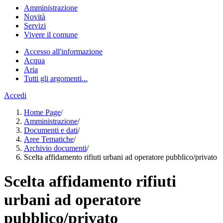
Amministrazione
Novità
Servizi
Vivere il comune
Accesso all'informazione
Acqua
Aria
Tutti gli argomenti...
Accedi
Home Page
/
Amministrazione
/
Documenti e dati
/
Aree Tematiche
/
Archivio documenti
/
Scelta affidamento rifiuti urbani ad operatore pubblico/privato
Scelta affidamento rifiuti
urbani ad operatore
pubblico/privato