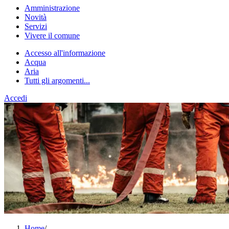
Amministrazione
Novità
Servizi
Vivere il comune
Accesso all'informazione
Acqua
Aria
Tutti gli argomenti...
Accedi
Home
/