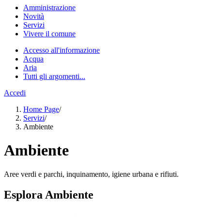
Amministrazione
Novità
Servizi
Vivere il comune
Accesso all'informazione
Acqua
Aria
Tutti gli argomenti...
Accedi
Home Page
/
Servizi
/
Ambiente
Ambiente
Aree verdi e parchi, inquinamento, igiene urbana e rifiuti.
Esplora Ambiente